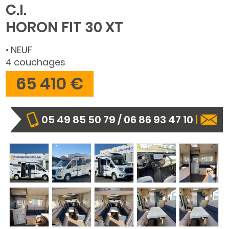
C.I.
HORON FIT 30 XT
• NEUF
4 couchages
65 410 €
05 49 85 50 79 / 06 86 93 47 10
|