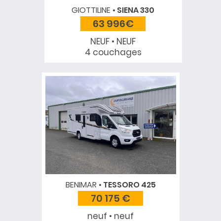
GIOTTILINE
SIENA 330
63 996€
NEUF • NEUF
4 couchages
BENIMAR
TESSORO 425
70 175 €
neuf • neuf