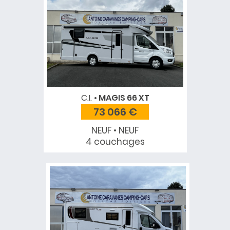
C.I.
MAGIS 66 XT
73 066 €
NEUF • NEUF
4 couchages