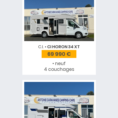
C.I.
CI HORON 34 XT
69 990 €
• neuf
4 couchages