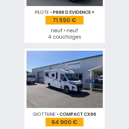
PILOTE
P696 D EVIDENCE +
71 550 €
neuf • neuf
4 couchages
GIOTTILINE
COMPACT CX66
64 900 €