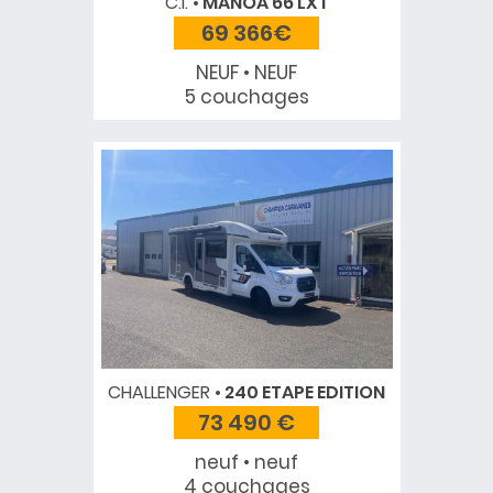
C.I.
MANOA 66 LXT
69 366€
NEUF • NEUF
5 couchages
CHALLENGER
240 ETAPE EDITION
73 490 €
neuf • neuf
4 couchages