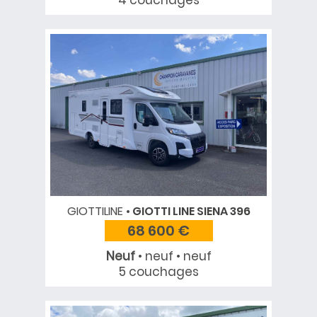
4 couchages
GIOTTILINE
GIOTTI LINE SIENA 396
68 600 €
Neuf
• neuf • neuf
5 couchages