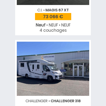
C.I.
MAGIS 67 XT
73 066 €
Neuf
• NEUF • NEUF
4 couchages
CHALLENGER
CHALLENGER 318