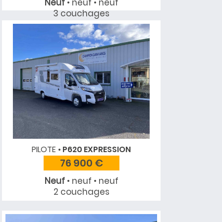
Neuf
• neuf • neuf
3 couchages
PILOTE
P620 EXPRESSION
76 900 €
Neuf
• neuf • neuf
2 couchages