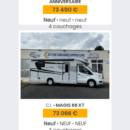
ANNIVERSAIRE
73 490 €
Neuf
• neuf • neuf
4 couchages
C.I.
MAGIS 66 XT
73 066 €
Neuf
• NEUF • NEUF