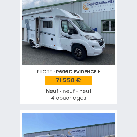
PILOTE
P696 D EVIDENCE +
71 550 €
Neuf
• neuf • neuf
4 couchages