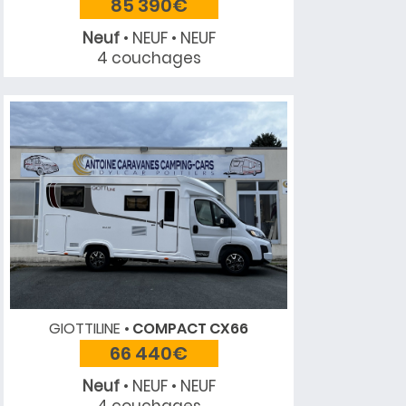
85 390€
Neuf
• NEUF • NEUF
4 couchages
GIOTTILINE
COMPACT CX66
66 440€
Neuf
• NEUF • NEUF