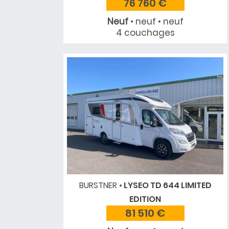
76 760 €
Neuf
• neuf • neuf
4 couchages
BURSTNER
LYSEO TD 644 LIMITED
EDITION
81 510 €