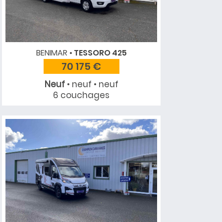
BENIMAR
TESSORO 425
70 175 €
Neuf
• neuf • neuf
6 couchages