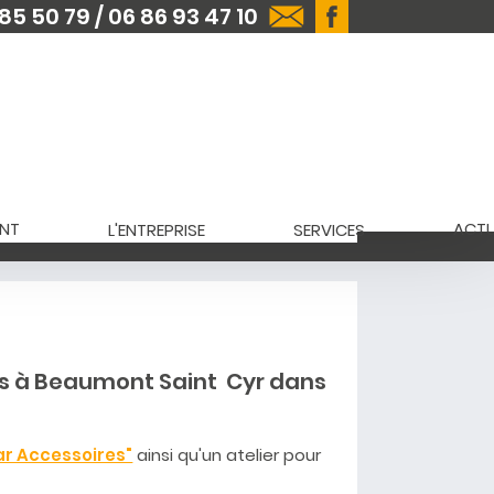
85 50 79 / 06 86 93 47 10
NT
ACTU
L'ENTREPRISE
SERVICES
s à Beaumont Saint Cyr dans
ar Accessoires"
ainsi qu'un atelier pour