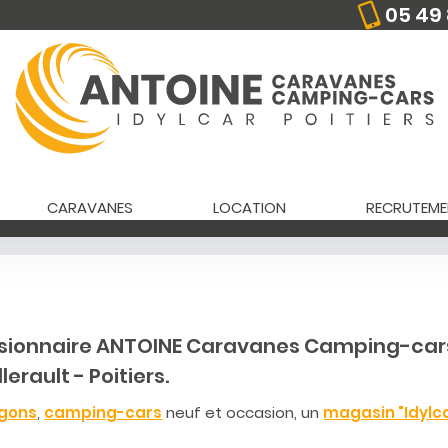
05 49 
CARAVANES
LOCATION
RECRUTEME
ssionnaire ANTOINE Caravanes Camping-car
lerault - Poitiers.
rgons
,
camping-cars
neuf et occasion, un
magasin "Idylc