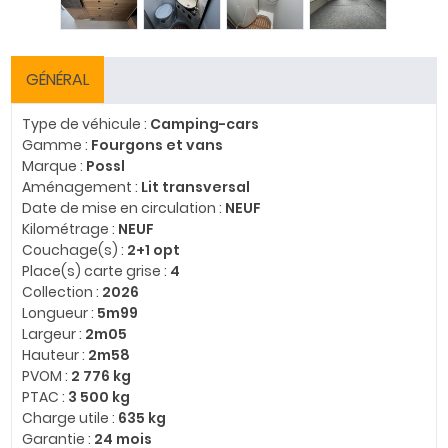
GÉNÉRAL
Type de véhicule :
Camping-cars
Gamme :
Fourgons et vans
Marque :
Possl
Aménagement :
Lit transversal
Date de mise en circulation :
NEUF
Kilométrage :
NEUF
Couchage(s) :
2+1 opt
Place(s) carte grise :
4
Collection :
2026
Longueur :
5m99
Largeur :
2m05
Hauteur :
2m58
PVOM :
2 776 kg
PTAC :
3 500 kg
Charge utile :
635 kg
Garantie :
24 mois