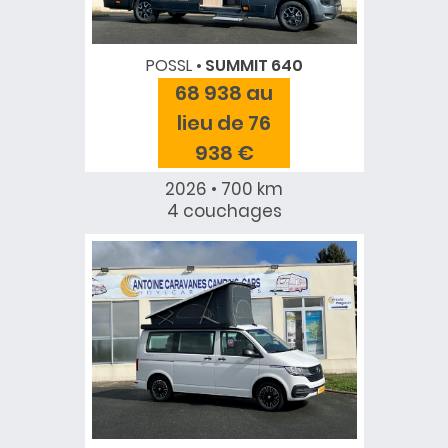
POSSL
SUMMIT 640
68 938 au
lieu de 76
938 €
2026 • 700 km
4 couchages