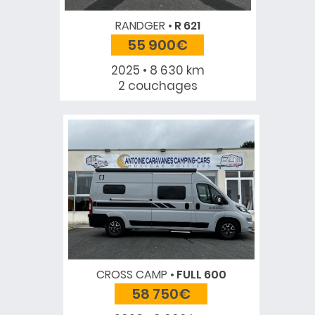
RANDGER
R 621
55 900€
2025 • 8 630 km
2 couchages
CROSS CAMP
FULL 600
58 750€