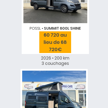
POSSL
SUMMIT 600L SHINE
60 720 au
lieu de 68
720€
2026 • 200 km
3 couchages