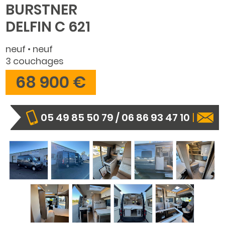
BURSTNER
DELFIN C 621
neuf • neuf
3 couchages
68 900 €
05 49 85 50 79 / 06 86 93 47 10
|