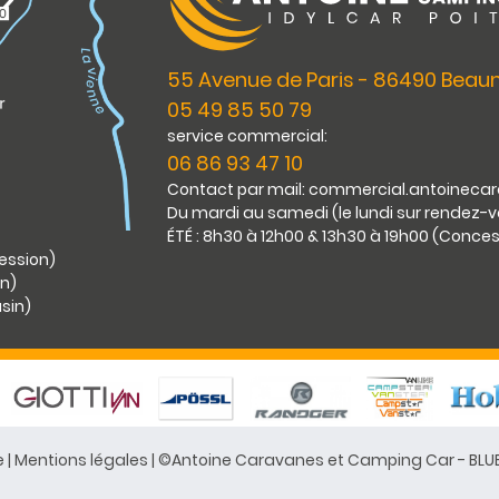
55 Avenue de Paris - 86490 Bea
05 49 85 50 79
service commercial:
06 86 93 47 10
Contact par mail: commercial.antoinec
Du mardi au samedi (le lundi sur rendez-
ÉTÉ : 8h30 à 12h00 & 13h30 à 19h00 (Conce
cession)
in)
asin)
e
|
Mentions légales
| ©Antoine Caravanes et Camping Car -
BLU