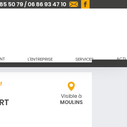
85 50 79 / 06 86 93 47 10
NT
ACTU
L'ENTREPRISE
SERVICES
f
Visible à
RT
MOULINS