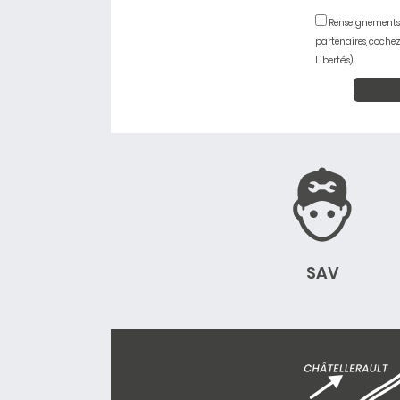
Renseignements u
partenaires, cochez
Libertés).
SAV