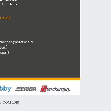
umont
aravanes@orange.fr
vous)
ssion)
E-COM
2019