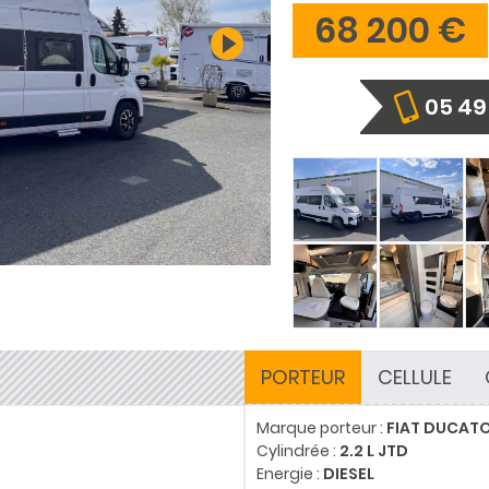
68 200 €
05 49 
PORTEUR
CELLULE
Marque porteur :
FIAT DUCAT
Cylindrée :
2.2 L JTD
Energie :
DIESEL